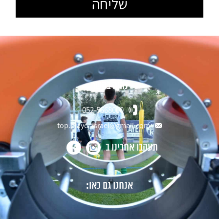
נהיה בקשר
052-5668000
top.player.israel@gmail.com
תעקבו אחרינו ב
אנחנו גם כאו: