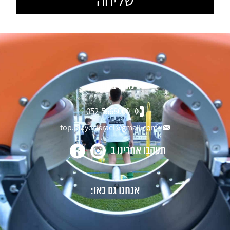
נהיה בקשר
052-5668000
top.player.israel@gmail.com
תעקבו אחרינו ב
אנחנו גם כאו: